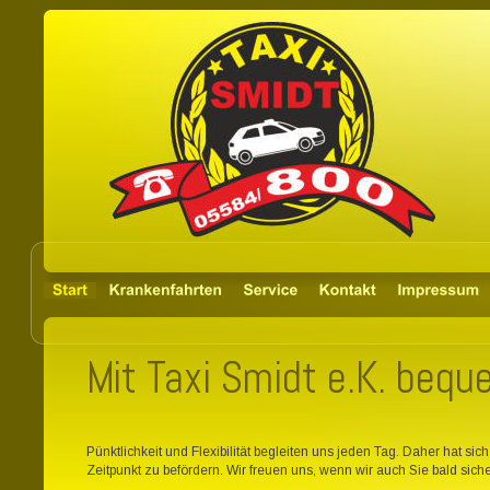
Mit Taxi Smidt e.K. bequ
Pünktlichkeit und Flexibilität begleiten uns jeden Tag. Daher hat si
Zeitpunkt zu befördern. Wir freuen uns, wenn wir auch Sie bald sich