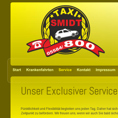
Unser Exclusiver Service
Pünktlichkeit und Flexibilität begleiten uns jeden Tag. Daher hat si
Zeitpunkt zu befördern. Wir freuen uns, wenn wir auch Sie bald sich